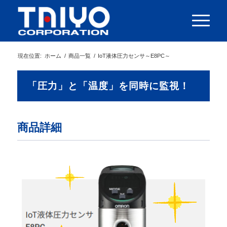
現在位置:
ホーム
/
商品一覧
/
IoT液体圧力センサ～E8PC～
「圧力」と「温度」を同時に監視！
商品詳細